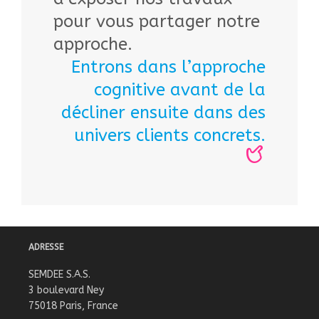
pour vous partager notre
approche.
Entrons dans l’approche
cognitive avant de la
décliner ensuite dans des
univers clients concrets.
ADRESSE
SEMDEE S.A.S.
3 boulevard Ney
75018 Paris, France